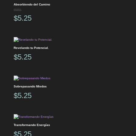
Absorbiendo del Camino
Valorado en
$
5.25
5.00
de 5
Revelando tu Potencial.
$
5.25
Sobrepasando Miedos
$
5.25
Transformando Energías
$
5.25